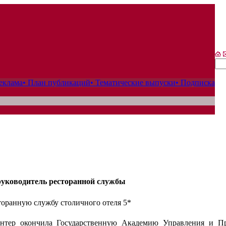
еклама
• План публикаций
• Тематические выпуски
• Подписка
руководитель ресторанной службы
оранную службу столичного отеля 5*
тер окончила Государственную Академию Управления и Пре