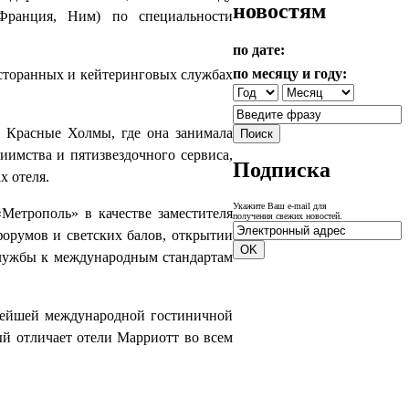
новостям
ранция, Ним) по специальности
по дате:
по месяцу и году:
есторанных и кейтеринговых службах
el Красные Холмы, где она занимала
иимства и пятизвездочного сервиса,
Подписка
х отеля.
Укажите Ваш e-mail для
етрополь» в качестве заместителя
получения свежих новостей.
форумов и светских балов, открытии
службы к международным стандартам
пнейшей международной гостиничной
ый отличает отели Марриотт во всем