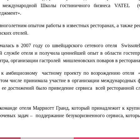
 международной Школы гостиничного бизнеса VATEL (Ф
еджмент».
ноголетним опытом работы в известных ресторанах, а также р
ских отелей.
ачалась в 2007 году со швейцарского сетевого отеля Swissot
й службе отеля и получила ценнейшей опыт в области гостепр
тра, организации гастролей мишленовских поваров в ресторана
 к амбициозному частному проекту по возрождению отеля «М
в том числе принимала участие в организации международных 
ых ее достижений было приведение сервиса всей ресторанной 
 команде отеля Марриотт Гранд, который принадлежит к кру
лючевых задач – поддержание безукоризненного сервиса, котор