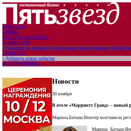
НОВОСТИ
АРХИВ
МНЕНИЕ ЭКСПЕРТА
О ЖУРНАЛЕ
• Расценки на рекламу
• Специальные виды рекламы
• Онлайн р
СОБЫТИЯ
• Добавить новое событие
ИД «ТУРБИЗНЕС»
Новости
30 ноября
В отеле «Марриотт Гранд» – новый 
Марина Батыш-Винтер возглавила рест
Марина Батыш-Вин