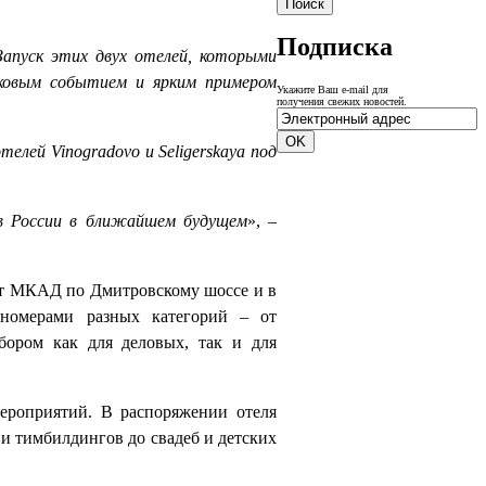
Подписка
Запуск этих двух отелей, которыми
знаковым событием и ярким примером
Укажите Ваш e-mail для
получения свежих новостей.
елей Vinogradovo и Seligerskaya под
в России в ближайшем будущем
», –
 от МКАД по Дмитровскому шоссе и в
 номерами разных категорий – от
бором как для деловых, так и для
мероприятий. В распоряжении отеля
 и тимбилдингов до свадеб и детских