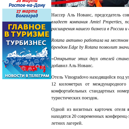
Нассер Аль Новаис, председатель сов
владеет компания Amtel Properties,
расширения нашего бизнеса в России и 
Rotana активно работала на местном р
брендом Edge by Rotana позволит знач
«
Открытие этих двух отелей станет
добавил Аль Новаис.
Отель Vinogradovo находящийся под у
12 километрах от международного
комфортабельных стандартных номер
туристических поездок.
Одной из визитных карточек отеля я
находятся 20 современных конференц-з
летних лагерей.